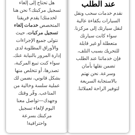
عند الطلب
هل تحتاج إلى إلغاء
تسجيل مركبتك؟ نحن هنا
نقدم خدمات سحب ونقل
لخدمتك! يقدم فريقنا
السيارات بكفاءة عالية
المتخصص
خدمات إلغاء
لنقل سيارتك إلى مركزنا.
تسجيل مركبات
، حيث
سواء كانت سيارتك
نتولى جميع الإجراءات
متعطلة أو غير قابلة
والأوراق المطلوبة لدى
للتحريك بسبب التلف،
إدارة المرور بالنيابة عنك.
فإن خدماتنا عند الطلب
سواء كنت تبيع المركبة،
تضمن نقلها بأمان
تصدرها، أو تتخلص منها
وسرعة. نحن نهتم
بشكل قانوني، نضمن لك
بالاستجابة السريعة
عملية سلسة وخالية من
لتوفير الراحة لعملائنا.
المتاعب. وفّر وقتك
وجهدك—تواصل معنا
اليوم لإلغاء تسجيل
مركبتك بسرعة
واحترافية!