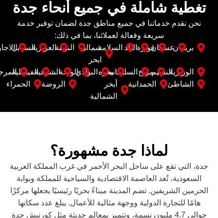
تغطية شاملة في جميع أنحاء جدة
نحن نقدم خدماتنا في جميع مناطق جدة لضمان توفير خدمة
سريعة وفعالة لعملائنا، بما في ذلك:
بريمان
عسفان
قويزة
البلد
السلامة
شمالی
النزهة
العزيزية
السنابل
الاجاو
ابحر
الوزيرية
النسيم
مريخ
السليمانية
بحره
البوادي
الواحة
الشرفية
الفيصلية
المرج
الشاطئ
الحمدانية
أبحر
الروضة
الحمراء
الشمالية
لماذا جدة مشهورة؟
جدة، التي تقع على ساحل البحر الأحمر في غرب المملكة العربية
السعودية، تُعد العاصمة الاقتصادية والسياحية للمملكة وبوابة
الحرمين الشريفين. تضم المدينة ميناءً بحريًا رئيسيًا يجعلها مركزًا
هامًا للتجارة الدولية ووجهة مثالية للأعمال. يبلغ عدد سكانها
حوالي 4.7 مليون نسمة، وتتميز بمعالم حديثة مثل كورنيش جدة