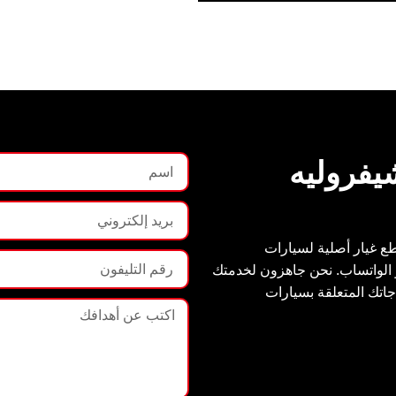
يفروليه
طع غيار أصلية لسيارات
و الواتساب. نحن جاهزون لخدمتك
جاتك المتعلقة بسيارات