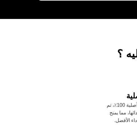
يه ؟
لية
نوفر لك قطع غيار شيفروليه أصلية 100٪، تم
ائها، مما يمنح
داء الأفضل.