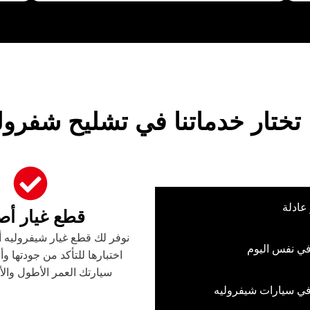
 تختار خدماتنا في تشليح شفرول
ر أصلية
عادلة
قطع غيار أص
ي نفس اليوم
اختبارها للتأكد من جودتها وأد
سيارتك العمر الأطول والأ
 سيارات شيفروليه