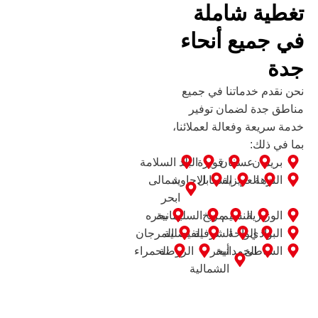
تغطية شاملة
في جميع أنحاء
جدة
نحن نقدم خدماتنا في جميع
مناطق جدة لضمان توفير
خدمة سريعة وفعالة لعملائنا،
بما في ذلك:
بريمان
عسفان
قويزة
البلد
السلامة
النزهة
العزيزية
السنابل
الاجاويد
شمالی
ابحر
الوزيرية
النسيم
مريخ
السليمانية
بحره
البوادي
الواحة
الشرفية
الفيصلية
المرجان
الشاطئ
الحمدانية
أبحر
الروضة
الحمراء
الشمالية