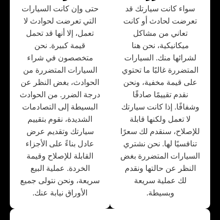
سواء كانت سيارتك قد
حتى وإن كانت السيارات
تعرضت لحادث أو كانت
التي تعرضت لحوادث لا
تعاني من مشاكل
تعمل، إلا أنها قد تحمل
ميكانيكية، نحن هنا
قيمة كبيرة. نحن
لشرائها منك. السيارات
متخصصون في شراء
المتضررة غالبًا ما تحتوي
السيارات المتضررة من
على قيمة مخفية، ونحن
الحوادث، بغض النظر عن
نقدم تقييمًا صادقًا
درجة الضرر. من الحوادث
وشفافًا. إذا كانت سيارتك
البسيطة إلى التصادمات
لا تعمل ولكنها قابلة
الشديدة، نقوم بتقييم
للإصلاح، سنقدم لك سعرًا
سيارتك وتقديم عرض
تنافسيًا لها. نحن نشتري
عادل بناءً على الأجزاء
السيارات المتضررة بغض
القابلة للإصلاح وقيمة
النظر عن حالتها ونقدم
الخردة. عملية البيع
لك عملية سريعة
سريعة، ونحن نتولى جميع
وبسيطة.
الأوراق نيابة عنك.