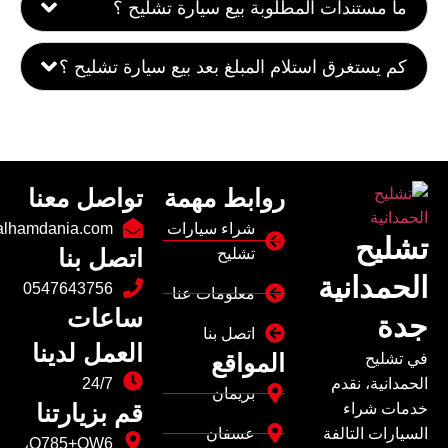
ما مستندات المطلوبة بيع سيارة تشليح ؟
كم يستغرق استلام المبلغ بعد بيع سيارة تشليح ؟
روابط مهمة
تواصل معنا
شراء سيارات
alhamdania.com
تشليح
اتصل بنا
تشليح
الحمدانية
0547643756
معلومات عنا
ساعات
جدة
اتصل بنا
العمل لدينا
المواقع
في تشليح
الحمدانية، نقدم
24/7
بريمان
قم بزيارتنا
خدمات شراء
السيارات التالفة
عسفان
Q785+QW6،